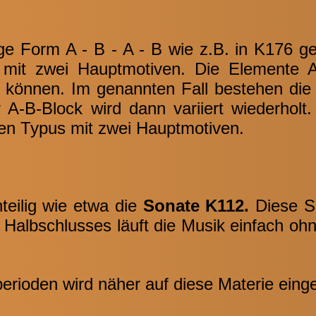
ge Form A - B - A - B wie z.B. in K176 geh
m mit zwei Hauptmotiven. Die Elemente
in können. Im genannten Fall bestehen di
 A-B-Block wird dann variiert wiederholt.
gen Typus mit zwei Hauptmotiven.
nteilig wie etwa die
Sonate K112.
Diese S
s Halbschlusses läuft die Musik einfach o
perioden wird näher auf diese Materie ein